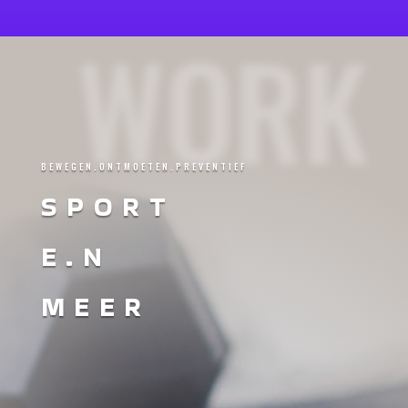
WORK
BEWEGEN.ONTMOETEN.PREVENTIEF
SPORT
E.N
MEER